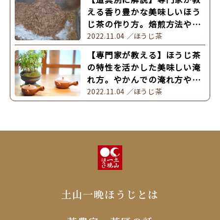
える香り豊かな美味しいほう
じ茶の作り方。焙煎方法やア
レンジレシピも解説していま
2022.11.04
ほうじ茶
す。
【専門家が教える】ほうじ茶
の特性を活かした美味しい淹
れ方。やかんでの淹れ方や水
出しも解説
2022.11.04
ほうじ茶
土山一晩ほうじとは