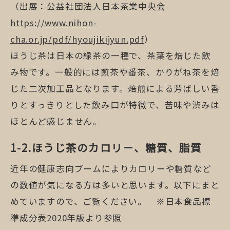
（出展：公益社団法人日本茶業中央会
https://www.nihon-
cha.or.jp/pdf/hyoujikijyun.pdf
）
ほうじ茶は日本の緑茶の一種で、茶葉を焙じた飲
み物です。一般的には煎茶や番茶、かりがね茶を焙
じた二次加工品となります。焙煎による芳ばしい香
りとすっきりとした飲み口が特徴で、苦味や渋みは
ほとんど感じません。
ほうじ茶のカロリー、糖質、脂質
近年の健康志向ブームによりカロリーや糖質など
の数値が気になる方は多いと思います。以下にまと
めていますので、ご覧ください。 ※日本食品標
準成分表2020年版より参照